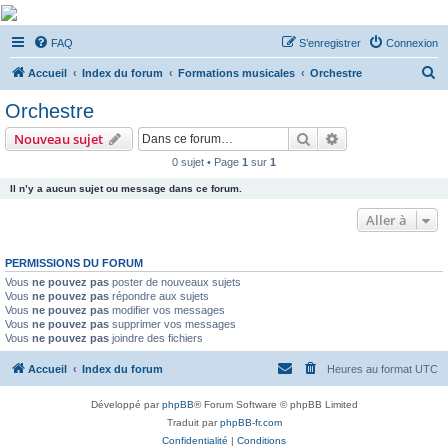
De Musicae Militari -
FAQ
S’enregistrer
Connexion
Forums
R
Forums de discussions
Accueil
Index du forum
Formations musicales
Orchestre
e
Orchestre
c
Rechercher
Recherche avanc
Nouveau sujet
h
0 sujet • Page
1
sur
1
e
Il n’y a aucun sujet ou message dans ce forum.
r
c
Aller à
h
PERMISSIONS DU FORUM
e
Vous
ne pouvez pas
poster de nouveaux sujets
r
Vous
ne pouvez pas
répondre aux sujets
Vous
ne pouvez pas
modifier vos messages
Vous
ne pouvez pas
supprimer vos messages
Vous
ne pouvez pas
joindre des fichiers
Accueil
Index du forum
Heures au format
UTC
Développé par
phpBB
® Forum Software © phpBB Limited
Traduit par
phpBB-fr.com
Confidentialité
|
Conditions