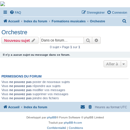
De Musicae Militari -
FAQ
S’enregistrer
Connexion
Forums
R
Forums de discussions
Accueil
Index du forum
Formations musicales
Orchestre
e
Orchestre
c
Rechercher
Recherche avanc
Nouveau sujet
h
0 sujet • Page
1
sur
1
e
Il n’y a aucun sujet ou message dans ce forum.
r
c
Aller à
h
PERMISSIONS DU FORUM
e
Vous
ne pouvez pas
poster de nouveaux sujets
r
Vous
ne pouvez pas
répondre aux sujets
Vous
ne pouvez pas
modifier vos messages
Vous
ne pouvez pas
supprimer vos messages
Vous
ne pouvez pas
joindre des fichiers
Accueil
Index du forum
Heures au format
UTC
Développé par
phpBB
® Forum Software © phpBB Limited
Traduit par
phpBB-fr.com
Confidentialité
|
Conditions