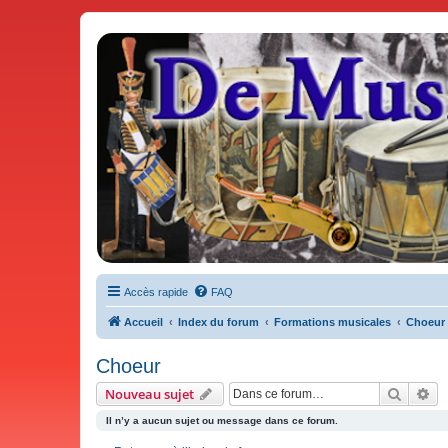
De Musicae Militari - Forums
Forums de discussions
Accès rapide
FAQ
Accueil
Index du forum
Formations musicales
Choeur
Choeur
Recher
Re
Nouveau sujet
Il n’y a aucun sujet ou message dans ce forum.