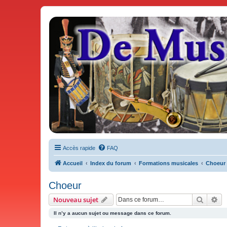
De Musicae Militari - Forums
Forums de discussions
Accès rapide
FAQ
Accueil
Index du forum
Formations musicales
Choeur
Choeur
Recher
Re
Nouveau sujet
Il n’y a aucun sujet ou message dans ce forum.