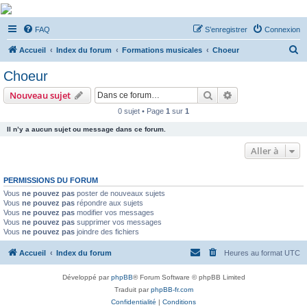
De Musicae Militari -
FAQ
S’enregistrer
Connexion
Forums
R
Forums de discussions
Accueil
Index du forum
Formations musicales
Choeur
e
Choeur
c
Rechercher
Recherche avanc
Nouveau sujet
h
0 sujet • Page
1
sur
1
e
Il n’y a aucun sujet ou message dans ce forum.
r
c
Aller à
h
PERMISSIONS DU FORUM
e
Vous
ne pouvez pas
poster de nouveaux sujets
r
Vous
ne pouvez pas
répondre aux sujets
Vous
ne pouvez pas
modifier vos messages
Vous
ne pouvez pas
supprimer vos messages
Vous
ne pouvez pas
joindre des fichiers
Accueil
Index du forum
Heures au format
UTC
Développé par
phpBB
® Forum Software © phpBB Limited
Traduit par
phpBB-fr.com
Confidentialité
|
Conditions