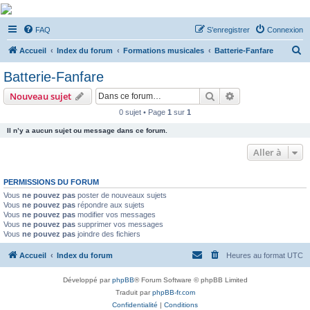
De Musicae Militari -
FAQ
S’enregistrer
Connexion
Forums
R
Forums de discussions
Accueil
Index du forum
Formations musicales
Batterie-Fanfare
e
Batterie-Fanfare
c
Rechercher
Recherche avanc
Nouveau sujet
h
0 sujet • Page
1
sur
1
e
Il n’y a aucun sujet ou message dans ce forum.
r
c
Aller à
h
PERMISSIONS DU FORUM
e
Vous
ne pouvez pas
poster de nouveaux sujets
r
Vous
ne pouvez pas
répondre aux sujets
Vous
ne pouvez pas
modifier vos messages
Vous
ne pouvez pas
supprimer vos messages
Vous
ne pouvez pas
joindre des fichiers
Accueil
Index du forum
Heures au format
UTC
Développé par
phpBB
® Forum Software © phpBB Limited
Traduit par
phpBB-fr.com
Confidentialité
|
Conditions