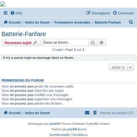
De Musicae Militari -
FAQ
S’enregistrer
Connexion
Forums
R
Forums de discussions
Accueil
Index du forum
Formations musicales
Batterie-Fanfare
e
Batterie-Fanfare
c
Rechercher
Recherche avanc
Nouveau sujet
h
0 sujet • Page
1
sur
1
e
Il n’y a aucun sujet ou message dans ce forum.
r
c
Aller à
h
PERMISSIONS DU FORUM
e
Vous
ne pouvez pas
poster de nouveaux sujets
r
Vous
ne pouvez pas
répondre aux sujets
Vous
ne pouvez pas
modifier vos messages
Vous
ne pouvez pas
supprimer vos messages
Vous
ne pouvez pas
joindre des fichiers
Accueil
Index du forum
Heures au format
UTC
Développé par
phpBB
® Forum Software © phpBB Limited
Traduit par
phpBB-fr.com
Confidentialité
|
Conditions