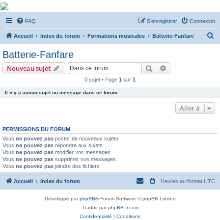
De Musicae Militari -
FAQ
S’enregistrer
Connexion
Forums
R
Forums de discussions
Accueil
Index du forum
Formations musicales
Batterie-Fanfare
e
Batterie-Fanfare
c
Rechercher
Recherche avanc
Nouveau sujet
h
0 sujet • Page
1
sur
1
e
Il n’y a aucun sujet ou message dans ce forum.
r
c
Aller à
h
PERMISSIONS DU FORUM
e
Vous
ne pouvez pas
poster de nouveaux sujets
r
Vous
ne pouvez pas
répondre aux sujets
Vous
ne pouvez pas
modifier vos messages
Vous
ne pouvez pas
supprimer vos messages
Vous
ne pouvez pas
joindre des fichiers
Accueil
Index du forum
Heures au format
UTC
Développé par
phpBB
® Forum Software © phpBB Limited
Traduit par
phpBB-fr.com
Confidentialité
|
Conditions