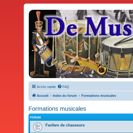
De Musicae Militari - Forums
Forums de discussions
Accès rapide
FAQ
Accueil
Index du forum
Formations musicales
Formations musicales
FORUM
Fanfare de chasseurs