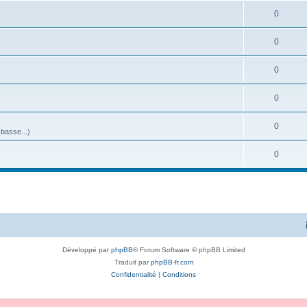
0
0
0
0
0
-basse...)
0
Développé par
phpBB
® Forum Software © phpBB Limited
Traduit par
phpBB-fr.com
Confidentialité
|
Conditions