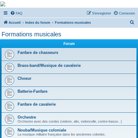
De Musicae Militari -
FAQ
S’enregistrer
Connexion
Forums
R
Forums de discussions
Accueil
Index du forum
Formations musicales
e
Formations musicales
c
Forum
h
e
Fanfare de chasseurs
r
Brass-band/Musique de cavalerie
c
h
Choeur
e
r
Batterie-Fanfare
Fanfare de cavalerie
Orchestre
Orchestre avec des cordes (violons, alto, violoncelle, contre-basse...)
Nouba/Musique coloniale
La musique militaire française dans les anciennes colonies.