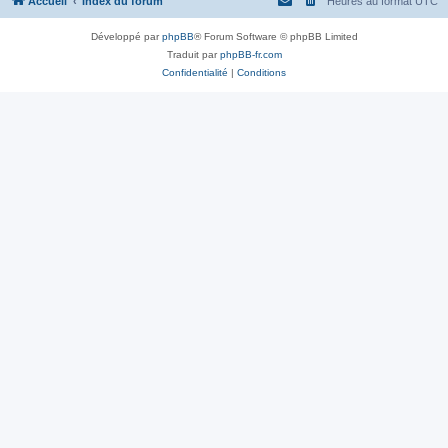
Accueil
Index du forum
Heures au format
UTC
Développé par
phpBB
® Forum Software © phpBB Limited
Traduit par
phpBB-fr.com
Confidentialité
|
Conditions