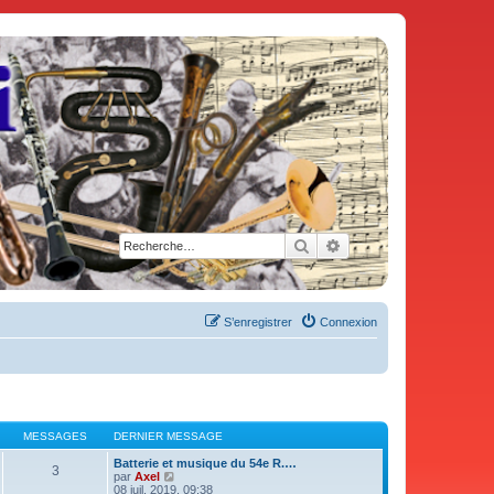
Rechercher
Recherche avancée
S’enregistrer
Connexion
MESSAGES
DERNIER MESSAGE
Batterie et musique du 54e R.…
3
V
par
Axel
o
08 juil. 2019, 09:38