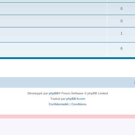
0
0
1
6
Développé par
phpBB
® Forum Software © phpBB Limited
Traduit par
phpBB-fr.com
Confidentialité
|
Conditions