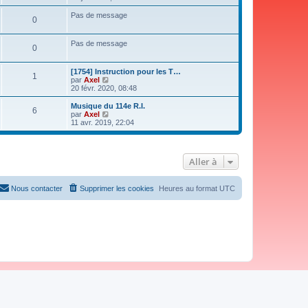
i
r
Pas de message
0
l
e
d
Pas de message
e
0
r
n
i
[1754] Instruction pour les T…
1
e
V
par
Axel
r
o
20 févr. 2020, 08:48
m
i
e
r
Musique du 114e R.I.
6
s
l
V
par
Axel
s
e
o
11 avr. 2019, 22:04
a
d
i
g
e
r
e
r
l
n
e
Aller à
i
d
e
e
r
r
m
n
Nous contacter
Supprimer les cookies
Heures au format
UTC
e
i
s
e
s
r
a
m
g
e
e
s
s
a
g
e