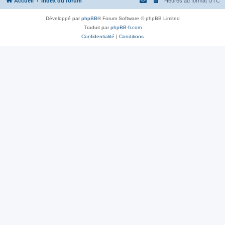
Accueil
Index du forum
Heures au format
UTC
Développé par
phpBB
® Forum Software © phpBB Limited
Traduit par
phpBB-fr.com
Confidentialité
|
Conditions