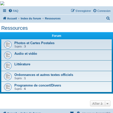
De Musicae Militari -
FAQ
S’enregistrer
Connexion
Forums
R
Forums de discussions
Accueil
Index du forum
Ressources
e
Ressources
c
Forum
h
e
Photos et Cartes Postales
Sujets :
3
r
Audio et vidéo
c
h
Littérature
e
r
Ordonnances et autres textes officiels
Sujets :
1
Programme de concert/Divers
Sujets :
6
Aller à