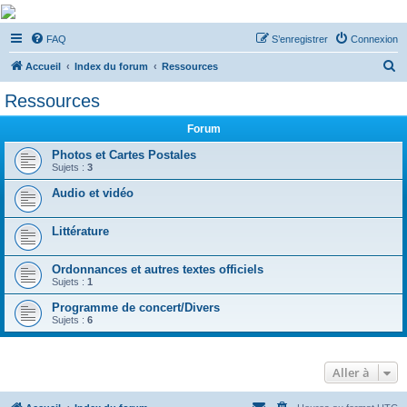
De Musicae Militari -
FAQ
S’enregistrer
Connexion
Forums
R
Forums de discussions
Accueil
Index du forum
Ressources
e
Ressources
c
Forum
h
e
Photos et Cartes Postales
Sujets :
3
r
Audio et vidéo
c
h
Littérature
e
r
Ordonnances et autres textes officiels
Sujets :
1
Programme de concert/Divers
Sujets :
6
Aller à