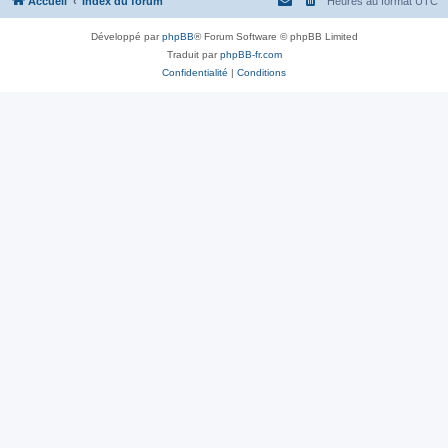
Accueil
Index du forum
Heures au format
UTC
Développé par
phpBB
® Forum Software © phpBB Limited
Traduit par
phpBB-fr.com
Confidentialité
|
Conditions