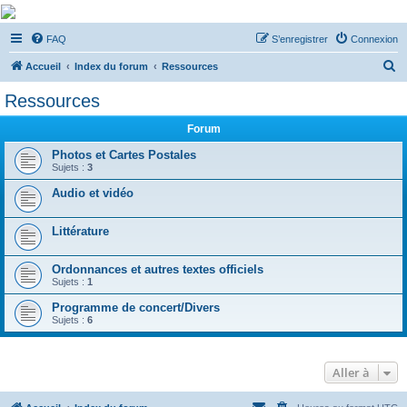
De Musicae Militari -
FAQ
S’enregistrer
Connexion
Forums
R
Forums de discussions
Accueil
Index du forum
Ressources
e
Ressources
c
Forum
h
e
Photos et Cartes Postales
Sujets :
3
r
Audio et vidéo
c
h
Littérature
e
r
Ordonnances et autres textes officiels
Sujets :
1
Programme de concert/Divers
Sujets :
6
Aller à