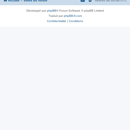
Accueil
Index du forum
Heures au format
UTC
Développé par
phpBB
® Forum Software © phpBB Limited
Traduit par
phpBB-fr.com
Confidentialité
|
Conditions