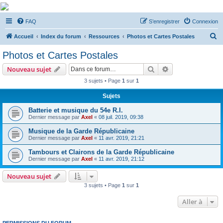
De Musicae Militari -
FAQ
S’enregistrer
Connexion
Forums
R
Forums de discussions
Accueil
Index du forum
Ressources
Photos et Cartes Postales
e
Photos et Cartes Postales
c
Rechercher
Recherche avanc
Nouveau sujet
h
3 sujets • Page
1
sur
1
e
Sujets
r
c
Batterie et musique du 54e R.I.
Dernier message par
Axel
«
08 juil. 2019, 09:38
h
Musique de la Garde Républicaine
e
Dernier message par
Axel
«
11 avr. 2019, 21:21
r
Tambours et Clairons de la Garde Républicaine
Dernier message par
Axel
«
11 avr. 2019, 21:12
Nouveau sujet
3 sujets • Page
1
sur
1
Aller à