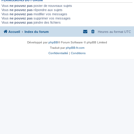
PERMISSIONS DU FORUM
Vous
ne pouvez pas
poster de nouveaux sujets
Vous
ne pouvez pas
répondre aux sujets
Vous
ne pouvez pas
modifier vos messages
Vous
ne pouvez pas
supprimer vos messages
Vous
ne pouvez pas
joindre des fichiers
Accueil
Index du forum
Heures au format
UTC
Développé par
phpBB
® Forum Software © phpBB Limited
Traduit par
phpBB-fr.com
Confidentialité
|
Conditions