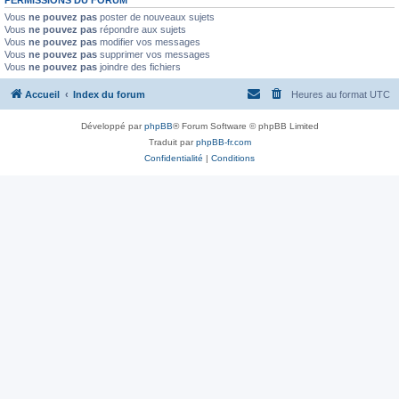
PERMISSIONS DU FORUM
Vous
ne pouvez pas
poster de nouveaux sujets
Vous
ne pouvez pas
répondre aux sujets
Vous
ne pouvez pas
modifier vos messages
Vous
ne pouvez pas
supprimer vos messages
Vous
ne pouvez pas
joindre des fichiers
Accueil
Index du forum
Heures au format
UTC
Développé par
phpBB
® Forum Software © phpBB Limited
Traduit par
phpBB-fr.com
Confidentialité
|
Conditions