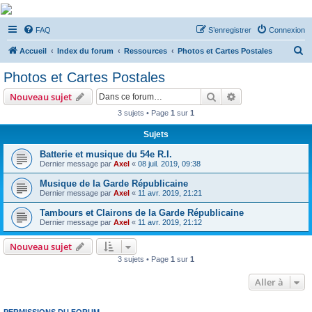
De Musicae Militari -
FAQ
S’enregistrer
Connexion
Forums
R
Forums de discussions
Accueil
Index du forum
Ressources
Photos et Cartes Postales
e
Photos et Cartes Postales
c
Rechercher
Recherche avanc
Nouveau sujet
h
3 sujets • Page
1
sur
1
e
Sujets
r
c
Batterie et musique du 54e R.I.
Dernier message par
Axel
«
08 juil. 2019, 09:38
h
Musique de la Garde Républicaine
e
Dernier message par
Axel
«
11 avr. 2019, 21:21
r
Tambours et Clairons de la Garde Républicaine
Dernier message par
Axel
«
11 avr. 2019, 21:12
Nouveau sujet
3 sujets • Page
1
sur
1
Aller à