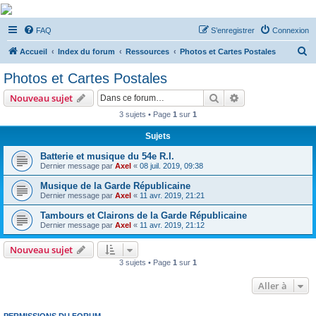
De Musicae Militari -
FAQ
S’enregistrer
Connexion
Forums
R
Forums de discussions
Accueil
Index du forum
Ressources
Photos et Cartes Postales
e
Photos et Cartes Postales
c
Rechercher
Recherche avanc
Nouveau sujet
h
3 sujets • Page
1
sur
1
e
Sujets
r
c
Batterie et musique du 54e R.I.
Dernier message par
Axel
«
08 juil. 2019, 09:38
h
Musique de la Garde Républicaine
e
Dernier message par
Axel
«
11 avr. 2019, 21:21
r
Tambours et Clairons de la Garde Républicaine
Dernier message par
Axel
«
11 avr. 2019, 21:12
Nouveau sujet
3 sujets • Page
1
sur
1
Aller à