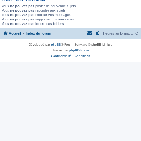
PERMISSIONS DU FORUM
Vous
ne pouvez pas
poster de nouveaux sujets
Vous
ne pouvez pas
répondre aux sujets
Vous
ne pouvez pas
modifier vos messages
Vous
ne pouvez pas
supprimer vos messages
Vous
ne pouvez pas
joindre des fichiers
Accueil
Index du forum
Heures au format
UTC
Développé par
phpBB
® Forum Software © phpBB Limited
Traduit par
phpBB-fr.com
Confidentialité
|
Conditions