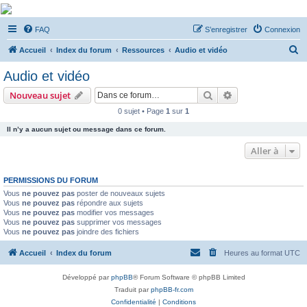
De Musicae Militari -
FAQ
S’enregistrer
Connexion
Forums
R
Forums de discussions
Accueil
Index du forum
Ressources
Audio et vidéo
e
Audio et vidéo
c
Rechercher
Recherche avanc
Nouveau sujet
h
0 sujet • Page
1
sur
1
e
Il n’y a aucun sujet ou message dans ce forum.
r
c
Aller à
h
PERMISSIONS DU FORUM
e
Vous
ne pouvez pas
poster de nouveaux sujets
r
Vous
ne pouvez pas
répondre aux sujets
Vous
ne pouvez pas
modifier vos messages
Vous
ne pouvez pas
supprimer vos messages
Vous
ne pouvez pas
joindre des fichiers
Accueil
Index du forum
Heures au format
UTC
Développé par
phpBB
® Forum Software © phpBB Limited
Traduit par
phpBB-fr.com
Confidentialité
|
Conditions