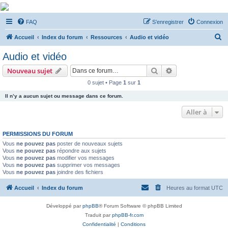
De Musicae Militari -
FAQ
S’enregistrer
Connexion
Forums
R
Forums de discussions
Accueil
Index du forum
Ressources
Audio et vidéo
e
Audio et vidéo
c
Rechercher
Recherche avanc
Nouveau sujet
h
0 sujet • Page
1
sur
1
e
Il n’y a aucun sujet ou message dans ce forum.
r
c
Aller à
h
PERMISSIONS DU FORUM
e
Vous
ne pouvez pas
poster de nouveaux sujets
r
Vous
ne pouvez pas
répondre aux sujets
Vous
ne pouvez pas
modifier vos messages
Vous
ne pouvez pas
supprimer vos messages
Vous
ne pouvez pas
joindre des fichiers
Accueil
Index du forum
Heures au format
UTC
Développé par
phpBB
® Forum Software © phpBB Limited
Traduit par
phpBB-fr.com
Confidentialité
|
Conditions