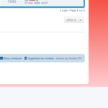
par
Axel
73451
07 nov. 2020, 16:37
1 sujet • Page
1
sur
1
Aller à
Nous contacter
Supprimer les cookies
Heures au format
UTC