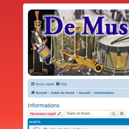
De Musicae Militari - Forums
Forums de discussions
Accès rapide
FAQ
Accueil
Index du forum
Accueil
Informations
Informations
Recher
Re
Nouveau sujet
SUJETS