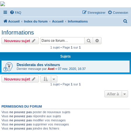
De Musicae Militari -
FAQ
S’enregistrer
Connexion
Forums
R
Forums de discussions
Accueil
Index du forum
Accueil
Informations
e
Informations
c
Rechercher
Recherche avanc
Nouveau sujet
h
1 sujet • Page
1
sur
1
e
Sujets
r
c
Desiderata des visiteurs
Dernier message par
Axel
«
07 nov. 2020, 16:37
h
e
Nouveau sujet
1 sujet • Page
1
sur
1
r
Aller à
PERMISSIONS DU FORUM
Vous
ne pouvez pas
poster de nouveaux sujets
Vous
ne pouvez pas
répondre aux sujets
Vous
ne pouvez pas
modifier vos messages
Vous
ne pouvez pas
supprimer vos messages
Vous
ne pouvez pas
joindre des fichiers