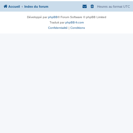
Accueil
Index du forum
Heures au format
UTC
Développé par
phpBB
® Forum Software © phpBB Limited
Traduit par
phpBB-fr.com
Confidentialité
|
Conditions