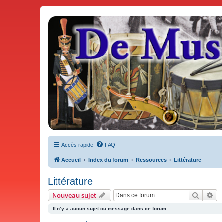
De Musicae Militari - Forums
Forums de discussions
Accès rapide
FAQ
Accueil
Index du forum
Ressources
Littérature
Littérature
Recher
Re
Nouveau sujet
Il n’y a aucun sujet ou message dans ce forum.