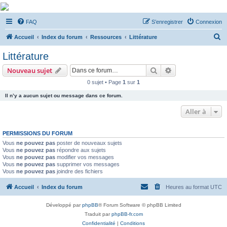
De Musicae Militari -
FAQ
S’enregistrer
Connexion
Forums
R
Forums de discussions
Accueil
Index du forum
Ressources
Littérature
e
Littérature
c
Rechercher
Recherche avanc
Nouveau sujet
h
0 sujet • Page
1
sur
1
e
Il n’y a aucun sujet ou message dans ce forum.
r
c
Aller à
h
PERMISSIONS DU FORUM
e
Vous
ne pouvez pas
poster de nouveaux sujets
r
Vous
ne pouvez pas
répondre aux sujets
Vous
ne pouvez pas
modifier vos messages
Vous
ne pouvez pas
supprimer vos messages
Vous
ne pouvez pas
joindre des fichiers
Accueil
Index du forum
Heures au format
UTC
Développé par
phpBB
® Forum Software © phpBB Limited
Traduit par
phpBB-fr.com
Confidentialité
|
Conditions