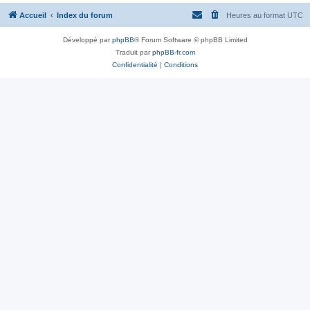
Accueil
Index du forum
Heures au format
UTC
Développé par
phpBB
® Forum Software © phpBB Limited
Traduit par
phpBB-fr.com
Confidentialité
|
Conditions