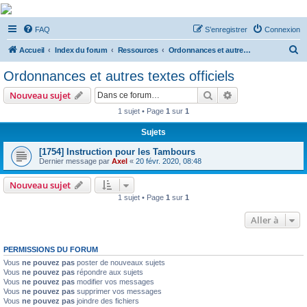
De Musicae Militari -
FAQ
S’enregistrer
Connexion
Forums
R
Forums de discussions
Accueil
Index du forum
Ressources
Ordonnances et autres textes officiels
e
Ordonnances et autres textes officiels
c
Rechercher
Recherche avanc
Nouveau sujet
h
1 sujet • Page
1
sur
1
e
Sujets
r
c
[1754] Instruction pour les Tambours
Dernier message par
Axel
«
20 févr. 2020, 08:48
h
e
Nouveau sujet
1 sujet • Page
1
sur
1
r
Aller à
PERMISSIONS DU FORUM
Vous
ne pouvez pas
poster de nouveaux sujets
Vous
ne pouvez pas
répondre aux sujets
Vous
ne pouvez pas
modifier vos messages
Vous
ne pouvez pas
supprimer vos messages
Vous
ne pouvez pas
joindre des fichiers