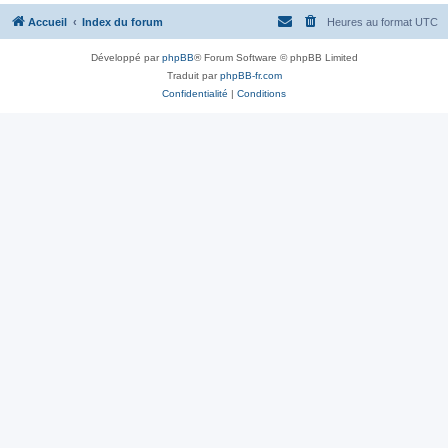
Accueil
Index du forum
Heures au format
UTC
Développé par
phpBB
® Forum Software © phpBB Limited
Traduit par
phpBB-fr.com
Confidentialité
|
Conditions