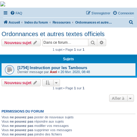
De Musicae Militari -
FAQ
S’enregistrer
Connexion
Forums
R
Forums de discussions
Accueil
Index du forum
Ressources
Ordonnances et autres textes officiels
e
Ordonnances et autres textes officiels
c
Rechercher
Recherche avanc
Nouveau sujet
h
1 sujet • Page
1
sur
1
e
Sujets
r
c
[1754] Instruction pour les Tambours
Dernier message par
Axel
«
20 févr. 2020, 08:48
h
e
Nouveau sujet
1 sujet • Page
1
sur
1
r
Aller à
PERMISSIONS DU FORUM
Vous
ne pouvez pas
poster de nouveaux sujets
Vous
ne pouvez pas
répondre aux sujets
Vous
ne pouvez pas
modifier vos messages
Vous
ne pouvez pas
supprimer vos messages
Vous
ne pouvez pas
joindre des fichiers