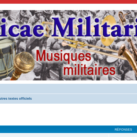
res textes officiels
cher
cherche avancée
RÉPONSES