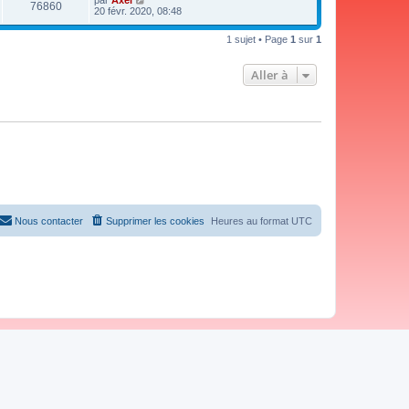
par
Axel
76860
20 févr. 2020, 08:48
1 sujet • Page
1
sur
1
Aller à
Nous contacter
Supprimer les cookies
Heures au format
UTC