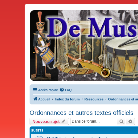
De Musicae Militari - Forums
Forums de discussions
Accès rapide
FAQ
Accueil
Index du forum
Ressources
Ordonnances et aut
Ordonnances et autres textes officiels
Recher
Re
Nouveau sujet
SUJETS