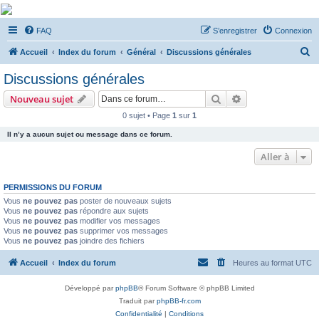
De Musicae Militari -
FAQ
S’enregistrer
Connexion
Forums
R
Forums de discussions
Accueil
Index du forum
Général
Discussions générales
e
Discussions générales
c
Rechercher
Recherche avanc
Nouveau sujet
h
0 sujet • Page
1
sur
1
e
Il n’y a aucun sujet ou message dans ce forum.
r
c
Aller à
h
PERMISSIONS DU FORUM
e
Vous
ne pouvez pas
poster de nouveaux sujets
r
Vous
ne pouvez pas
répondre aux sujets
Vous
ne pouvez pas
modifier vos messages
Vous
ne pouvez pas
supprimer vos messages
Vous
ne pouvez pas
joindre des fichiers
Accueil
Index du forum
Heures au format
UTC
Développé par
phpBB
® Forum Software © phpBB Limited
Traduit par
phpBB-fr.com
Confidentialité
|
Conditions