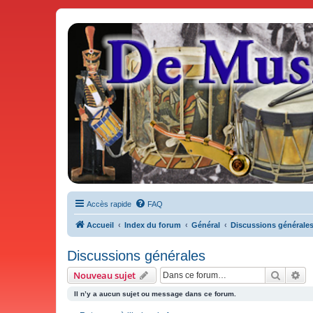
De Musicae Militari - Forums
Forums de discussions
Accès rapide
FAQ
Accueil
Index du forum
Général
Discussions générale
Discussions générales
Recher
Re
Nouveau sujet
Il n’y a aucun sujet ou message dans ce forum.