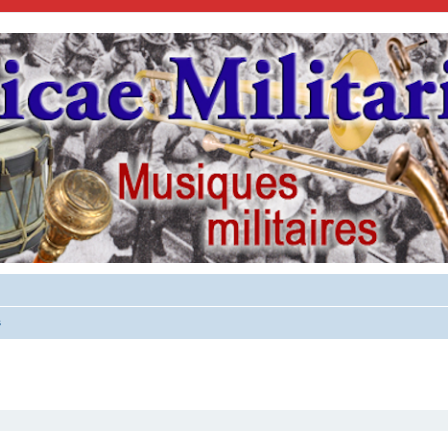
s
cher
cherche avancée