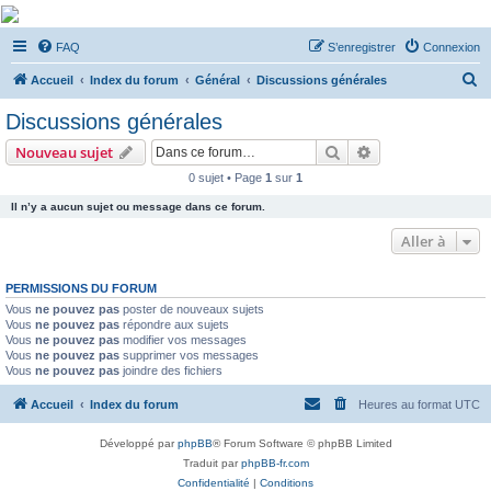
De Musicae Militari -
FAQ
S’enregistrer
Connexion
Forums
R
Forums de discussions
Accueil
Index du forum
Général
Discussions générales
e
Discussions générales
c
Rechercher
Recherche avanc
Nouveau sujet
h
0 sujet • Page
1
sur
1
e
Il n’y a aucun sujet ou message dans ce forum.
r
c
Aller à
h
PERMISSIONS DU FORUM
e
Vous
ne pouvez pas
poster de nouveaux sujets
r
Vous
ne pouvez pas
répondre aux sujets
Vous
ne pouvez pas
modifier vos messages
Vous
ne pouvez pas
supprimer vos messages
Vous
ne pouvez pas
joindre des fichiers
Accueil
Index du forum
Heures au format
UTC
Développé par
phpBB
® Forum Software © phpBB Limited
Traduit par
phpBB-fr.com
Confidentialité
|
Conditions