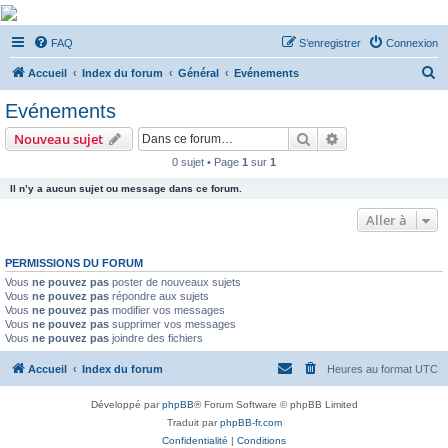
De Musicae Militari -
FAQ
S’enregistrer
Connexion
Forums
R
Forums de discussions
Accueil
Index du forum
Général
Evénements
e
Evénements
c
Rechercher
Recherche avanc
Nouveau sujet
h
0 sujet • Page
1
sur
1
e
Il n’y a aucun sujet ou message dans ce forum.
r
c
Aller à
h
PERMISSIONS DU FORUM
e
Vous
ne pouvez pas
poster de nouveaux sujets
r
Vous
ne pouvez pas
répondre aux sujets
Vous
ne pouvez pas
modifier vos messages
Vous
ne pouvez pas
supprimer vos messages
Vous
ne pouvez pas
joindre des fichiers
Accueil
Index du forum
Heures au format
UTC
Développé par
phpBB
® Forum Software © phpBB Limited
Traduit par
phpBB-fr.com
Confidentialité
|
Conditions