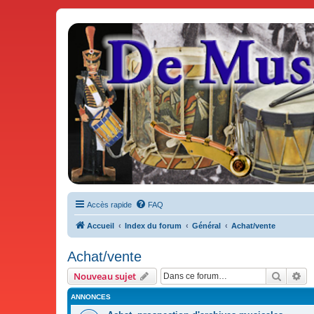
De Musicae Militari - Forums
Forums de discussions
Accès rapide
FAQ
Accueil
Index du forum
Général
Achat/vente
Achat/vente
Recher
Re
Nouveau sujet
ANNONCES