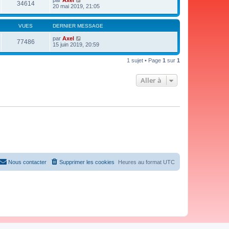
par
Axel
34614
20 mai 2019, 21:05
VUES
DERNIER MESSAGE
par
Axel
77486
15 juin 2019, 20:59
1 sujet • Page
1
sur
1
Aller à
Nous contacter
Supprimer les cookies
Heures au format
UTC