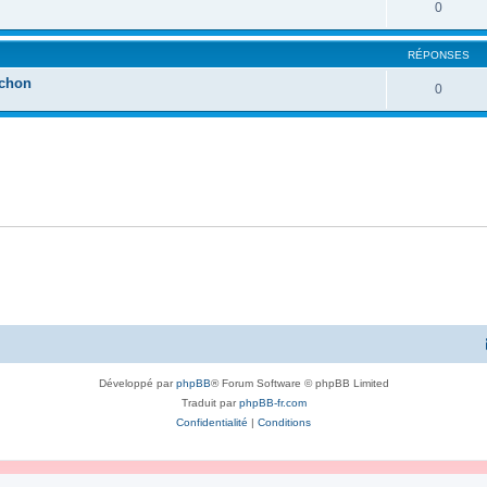
0
RÉPONSES
rchon
0
Développé par
phpBB
® Forum Software © phpBB Limited
Traduit par
phpBB-fr.com
Confidentialité
|
Conditions