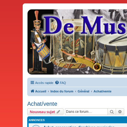
De Musicae Militari - Forums
Forums de discussions
Accès rapide
FAQ
Accueil
Index du forum
Général
Achat/vente
Achat/vente
Recher
Re
Nouveau sujet
ANNONCES