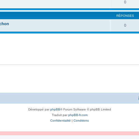
0
RÉPONSES
rchon
0
Développé par
phpBB
® Forum Software © phpBB Limited
Traduit par
phpBB-fr.com
Confidentialité
|
Conditions