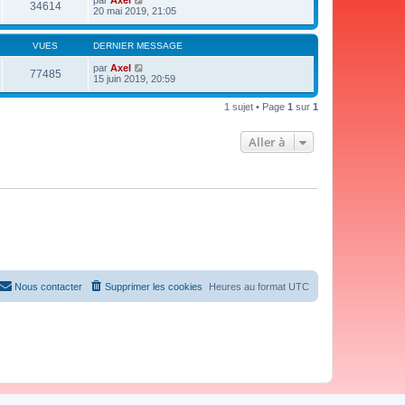
par
Axel
34614
20 mai 2019, 21:05
VUES
DERNIER MESSAGE
par
Axel
77485
15 juin 2019, 20:59
1 sujet • Page
1
sur
1
Aller à
Nous contacter
Supprimer les cookies
Heures au format
UTC