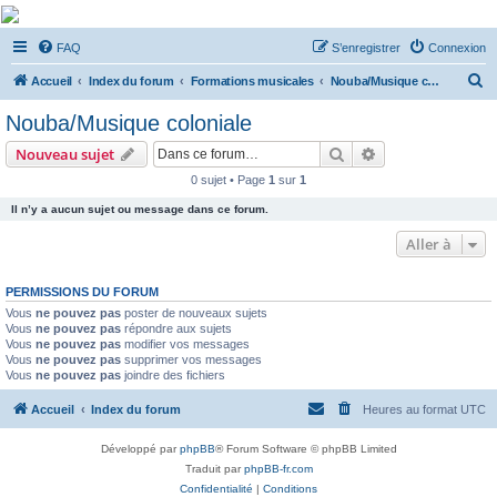
De Musicae Militari -
FAQ
S’enregistrer
Connexion
Forums
R
Forums de discussions
Accueil
Index du forum
Formations musicales
Nouba/Musique coloniale
e
Nouba/Musique coloniale
c
Rechercher
Recherche avanc
Nouveau sujet
h
0 sujet • Page
1
sur
1
e
Il n’y a aucun sujet ou message dans ce forum.
r
c
Aller à
h
PERMISSIONS DU FORUM
e
Vous
ne pouvez pas
poster de nouveaux sujets
r
Vous
ne pouvez pas
répondre aux sujets
Vous
ne pouvez pas
modifier vos messages
Vous
ne pouvez pas
supprimer vos messages
Vous
ne pouvez pas
joindre des fichiers
Accueil
Index du forum
Heures au format
UTC
Développé par
phpBB
® Forum Software © phpBB Limited
Traduit par
phpBB-fr.com
Confidentialité
|
Conditions