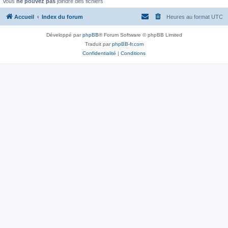
Vous
ne pouvez pas
joindre des fichiers
Accueil
Index du forum
Heures au format
UTC
Développé par
phpBB
® Forum Software © phpBB Limited
Traduit par
phpBB-fr.com
Confidentialité
|
Conditions