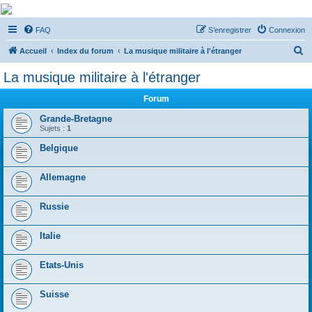
De Musicae Militari -
FAQ
S’enregistrer
Connexion
Forums
R
Forums de discussions
Accueil
Index du forum
La musique militaire à l'étranger
e
La musique militaire à l'étranger
c
Forum
h
e
Grande-Bretagne
Sujets :
1
r
Belgique
c
h
Allemagne
e
r
Russie
Italie
Etats-Unis
Suisse