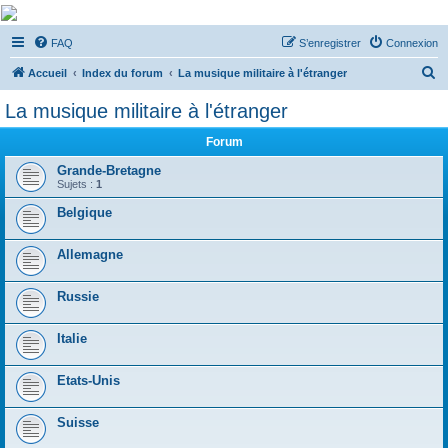
De Musicae Militari -
FAQ
S’enregistrer
Connexion
Forums
R
Forums de discussions
Accueil
Index du forum
La musique militaire à l'étranger
e
La musique militaire à l'étranger
c
Forum
h
e
Grande-Bretagne
Sujets :
1
r
Belgique
c
h
Allemagne
e
r
Russie
Italie
Etats-Unis
Suisse