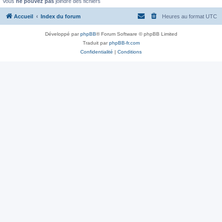
Vous
ne pouvez pas
joindre des fichiers
Accueil
Index du forum
Heures au format
UTC
Développé par
phpBB
® Forum Software © phpBB Limited
Traduit par
phpBB-fr.com
Confidentialité
|
Conditions