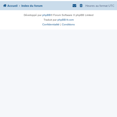
Accueil
Index du forum
Heures au format
UTC
Développé par
phpBB
® Forum Software © phpBB Limited
Traduit par
phpBB-fr.com
Confidentialité
|
Conditions