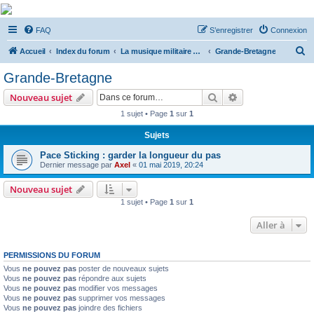
De Musicae Militari -
FAQ
S’enregistrer
Connexion
Forums
R
Forums de discussions
Accueil
Index du forum
La musique militaire à l'étranger
Grande-Bretagne
e
Grande-Bretagne
c
Rechercher
Recherche avanc
Nouveau sujet
h
1 sujet • Page
1
sur
1
e
Sujets
r
c
Pace Sticking : garder la longueur du pas
Dernier message par
Axel
«
01 mai 2019, 20:24
h
e
Nouveau sujet
1 sujet • Page
1
sur
1
r
Aller à
PERMISSIONS DU FORUM
Vous
ne pouvez pas
poster de nouveaux sujets
Vous
ne pouvez pas
répondre aux sujets
Vous
ne pouvez pas
modifier vos messages
Vous
ne pouvez pas
supprimer vos messages
Vous
ne pouvez pas
joindre des fichiers