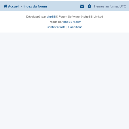
Accueil
Index du forum
Heures au format
UTC
Développé par
phpBB
® Forum Software © phpBB Limited
Traduit par
phpBB-fr.com
Confidentialité
|
Conditions