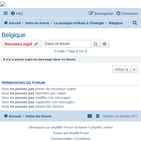
De Musicae Militari -
FAQ
S’enregistrer
Connexion
Forums
R
Forums de discussions
Accueil
Index du forum
La musique militaire à l'étranger
Belgique
e
Belgique
c
Rechercher
Recherche avanc
Nouveau sujet
h
0 sujet • Page
1
sur
1
e
Il n’y a aucun sujet ou message dans ce forum.
r
c
Aller à
h
PERMISSIONS DU FORUM
e
Vous
ne pouvez pas
poster de nouveaux sujets
r
Vous
ne pouvez pas
répondre aux sujets
Vous
ne pouvez pas
modifier vos messages
Vous
ne pouvez pas
supprimer vos messages
Vous
ne pouvez pas
joindre des fichiers
Accueil
Index du forum
Heures au format
UTC
Développé par
phpBB
® Forum Software © phpBB Limited
Traduit par
phpBB-fr.com
Confidentialité
|
Conditions