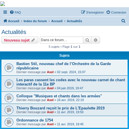
De Musicae Militari -
FAQ
S’enregistrer
Connexion
Forums
R
Forums de discussions
Accueil
Index du forum
Accueil
Actualités
e
Actualités
c
Rechercher
Recherche avanc
Nouveau sujet
h
5 sujets • Page
1
sur
1
e
Sujets
r
c
Bastien Stil, nouveau chef de l’Orchestre de la Garde
républicaine
h
Dernier message par
Axel
«
02 sept. 2024, 15:07
e
Les paras cassent les codes avec le nouveau carnet de chant
r
interactif de la 11e BP
Dernier message par
Axel
«
04 juin 2019, 19:47
Colloque "Musiques et chants dans les armées"
Dernier message par
Axel
«
16 avr. 2019, 22:19
Thierry Bouzard reçoit le prix de L'Epaulette 2019
Dernier message par
Axel
«
11 avr. 2019, 19:50
Ordonnance de 1754
Dernier message par
Axel
«
11 avr. 2019, 19:45