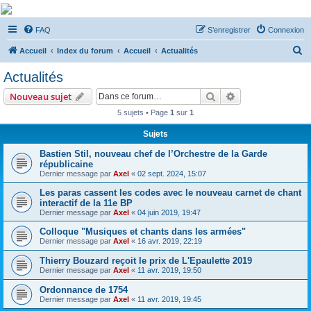
De Musicae Militari -
FAQ
S’enregistrer
Connexion
Forums
R
Forums de discussions
Accueil
Index du forum
Accueil
Actualités
e
Actualités
c
Rechercher
Recherche avanc
Nouveau sujet
h
5 sujets • Page
1
sur
1
e
Sujets
r
c
Bastien Stil, nouveau chef de l’Orchestre de la Garde
républicaine
h
Dernier message par
Axel
«
02 sept. 2024, 15:07
e
Les paras cassent les codes avec le nouveau carnet de chant
r
interactif de la 11e BP
Dernier message par
Axel
«
04 juin 2019, 19:47
Colloque "Musiques et chants dans les armées"
Dernier message par
Axel
«
16 avr. 2019, 22:19
Thierry Bouzard reçoit le prix de L'Epaulette 2019
Dernier message par
Axel
«
11 avr. 2019, 19:50
Ordonnance de 1754
Dernier message par
Axel
«
11 avr. 2019, 19:45