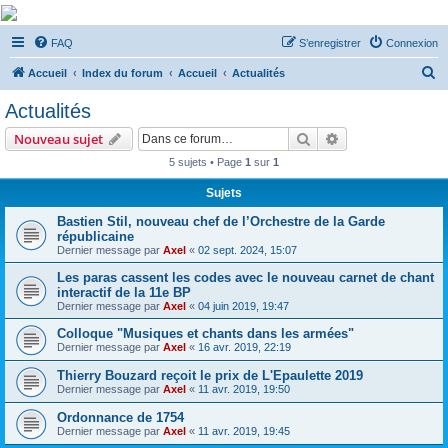
De Musicae Militari -
FAQ
S’enregistrer
Connexion
Forums
R
Forums de discussions
Accueil
Index du forum
Accueil
Actualités
e
Actualités
c
Rechercher
Recherche avanc
Nouveau sujet
h
5 sujets • Page
1
sur
1
e
Sujets
r
c
Bastien Stil, nouveau chef de l’Orchestre de la Garde
républicaine
h
Dernier message par
Axel
«
02 sept. 2024, 15:07
e
Les paras cassent les codes avec le nouveau carnet de chant
r
interactif de la 11e BP
Dernier message par
Axel
«
04 juin 2019, 19:47
Colloque "Musiques et chants dans les armées"
Dernier message par
Axel
«
16 avr. 2019, 22:19
Thierry Bouzard reçoit le prix de L'Epaulette 2019
Dernier message par
Axel
«
11 avr. 2019, 19:50
Ordonnance de 1754
Dernier message par
Axel
«
11 avr. 2019, 19:45