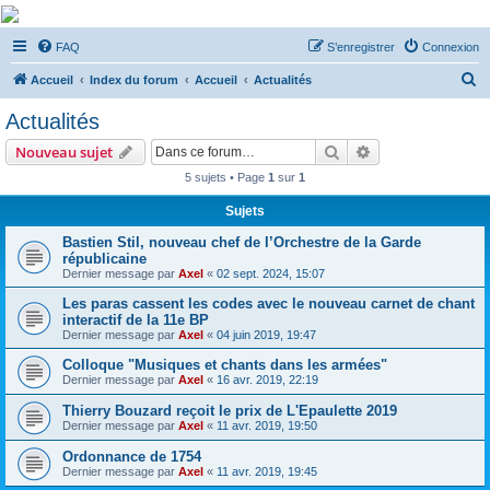
De Musicae Militari -
FAQ
S’enregistrer
Connexion
Forums
R
Forums de discussions
Accueil
Index du forum
Accueil
Actualités
e
Actualités
c
Rechercher
Recherche avanc
Nouveau sujet
h
5 sujets • Page
1
sur
1
e
Sujets
r
c
Bastien Stil, nouveau chef de l’Orchestre de la Garde
républicaine
h
Dernier message par
Axel
«
02 sept. 2024, 15:07
e
Les paras cassent les codes avec le nouveau carnet de chant
r
interactif de la 11e BP
Dernier message par
Axel
«
04 juin 2019, 19:47
Colloque "Musiques et chants dans les armées"
Dernier message par
Axel
«
16 avr. 2019, 22:19
Thierry Bouzard reçoit le prix de L'Epaulette 2019
Dernier message par
Axel
«
11 avr. 2019, 19:50
Ordonnance de 1754
Dernier message par
Axel
«
11 avr. 2019, 19:45