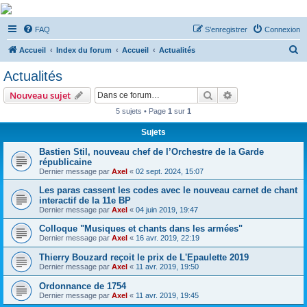
De Musicae Militari -
FAQ
S’enregistrer
Connexion
Forums
R
Forums de discussions
Accueil
Index du forum
Accueil
Actualités
e
Actualités
c
Rechercher
Recherche avanc
Nouveau sujet
h
5 sujets • Page
1
sur
1
e
Sujets
r
c
Bastien Stil, nouveau chef de l’Orchestre de la Garde
républicaine
h
Dernier message par
Axel
«
02 sept. 2024, 15:07
e
Les paras cassent les codes avec le nouveau carnet de chant
r
interactif de la 11e BP
Dernier message par
Axel
«
04 juin 2019, 19:47
Colloque "Musiques et chants dans les armées"
Dernier message par
Axel
«
16 avr. 2019, 22:19
Thierry Bouzard reçoit le prix de L'Epaulette 2019
Dernier message par
Axel
«
11 avr. 2019, 19:50
Ordonnance de 1754
Dernier message par
Axel
«
11 avr. 2019, 19:45