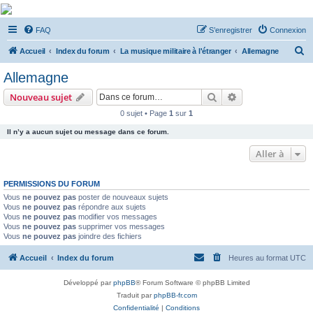
De Musicae Militari -
FAQ
S’enregistrer
Connexion
Forums
R
Forums de discussions
Accueil
Index du forum
La musique militaire à l'étranger
Allemagne
e
Allemagne
c
Rechercher
Recherche avanc
Nouveau sujet
h
0 sujet • Page
1
sur
1
e
Il n’y a aucun sujet ou message dans ce forum.
r
c
Aller à
h
PERMISSIONS DU FORUM
e
Vous
ne pouvez pas
poster de nouveaux sujets
r
Vous
ne pouvez pas
répondre aux sujets
Vous
ne pouvez pas
modifier vos messages
Vous
ne pouvez pas
supprimer vos messages
Vous
ne pouvez pas
joindre des fichiers
Accueil
Index du forum
Heures au format
UTC
Développé par
phpBB
® Forum Software © phpBB Limited
Traduit par
phpBB-fr.com
Confidentialité
|
Conditions