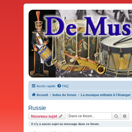
De Musicae Militari - Forums
Forums de discussions
Accès rapide
FAQ
Accueil
Index du forum
La musique militaire à l'étranger
Russie
Recher
Re
Nouveau sujet
Il n’y a aucun sujet ou message dans ce forum.