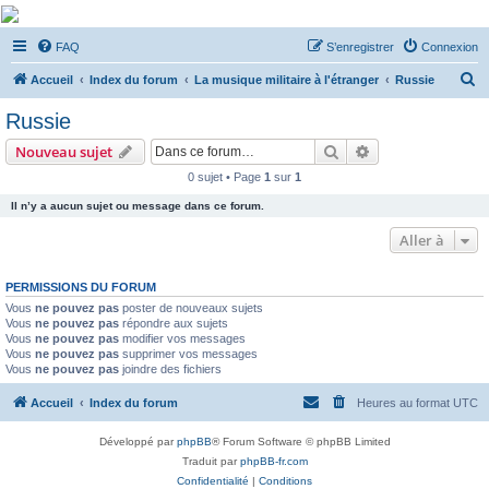
De Musicae Militari -
FAQ
S’enregistrer
Connexion
Forums
R
Forums de discussions
Accueil
Index du forum
La musique militaire à l'étranger
Russie
e
Russie
c
Rechercher
Recherche avanc
Nouveau sujet
h
0 sujet • Page
1
sur
1
e
Il n’y a aucun sujet ou message dans ce forum.
r
c
Aller à
h
PERMISSIONS DU FORUM
e
Vous
ne pouvez pas
poster de nouveaux sujets
r
Vous
ne pouvez pas
répondre aux sujets
Vous
ne pouvez pas
modifier vos messages
Vous
ne pouvez pas
supprimer vos messages
Vous
ne pouvez pas
joindre des fichiers
Accueil
Index du forum
Heures au format
UTC
Développé par
phpBB
® Forum Software © phpBB Limited
Traduit par
phpBB-fr.com
Confidentialité
|
Conditions