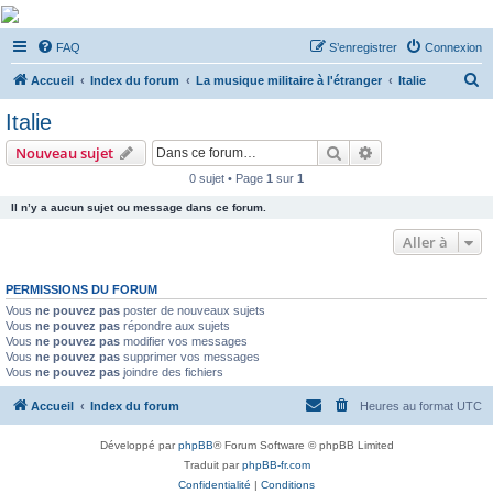
De Musicae Militari -
FAQ
S’enregistrer
Connexion
Forums
R
Forums de discussions
Accueil
Index du forum
La musique militaire à l'étranger
Italie
e
Italie
c
Rechercher
Recherche avanc
Nouveau sujet
h
0 sujet • Page
1
sur
1
e
Il n’y a aucun sujet ou message dans ce forum.
r
c
Aller à
h
PERMISSIONS DU FORUM
e
Vous
ne pouvez pas
poster de nouveaux sujets
r
Vous
ne pouvez pas
répondre aux sujets
Vous
ne pouvez pas
modifier vos messages
Vous
ne pouvez pas
supprimer vos messages
Vous
ne pouvez pas
joindre des fichiers
Accueil
Index du forum
Heures au format
UTC
Développé par
phpBB
® Forum Software © phpBB Limited
Traduit par
phpBB-fr.com
Confidentialité
|
Conditions