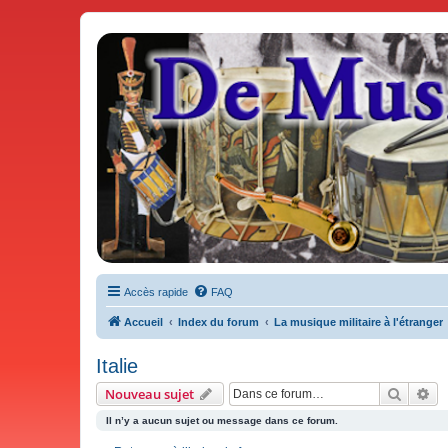
De Musicae Militari - Forums
Forums de discussions
Accès rapide
FAQ
Accueil
Index du forum
La musique militaire à l'étranger
Italie
Recher
Re
Nouveau sujet
Il n’y a aucun sujet ou message dans ce forum.