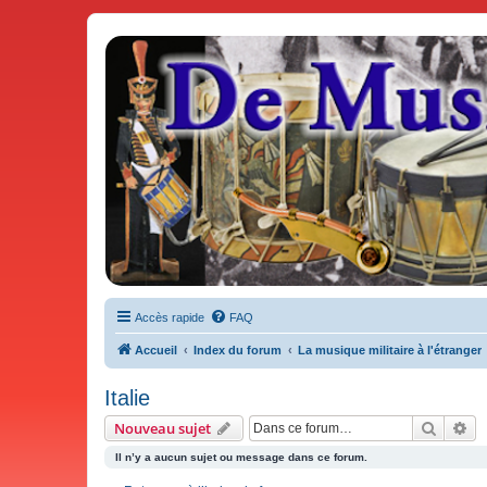
De Musicae Militari - Forums
Forums de discussions
Accès rapide
FAQ
Accueil
Index du forum
La musique militaire à l'étranger
Italie
Recher
Re
Nouveau sujet
Il n’y a aucun sujet ou message dans ce forum.